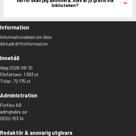
Varför skall jag abonnera, Alex är ju gratis via
biblioteken?
Information
Informationsblad om Alex
Aktuell driftinformation
Innehåll
Idag 2026-08-10
Författare: 1 393 st
Titlar: 72 175 st
Administration
Forflex AB
adm@alex.se
0520-153 14
Redaktör & ansvarig utgivare