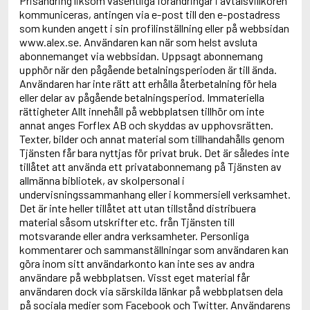
Prisändring liksom väsentliga förändringar i avtalsvillkoren
kommuniceras, antingen via e-post till den e-postadress
som kunden angett i sin profilinställning eller på webbsidan
www.alex.se. Användaren kan när som helst avsluta
abonnemanget via webbsidan. Uppsagt abonnemang
upphör när den pågående betalningsperioden är till ända.
Användaren har inte rätt att erhålla återbetalning för hela
eller delar av pågående betalningsperiod. Immateriella
rättigheter Allt innehåll på webbplatsen tillhör om inte
annat anges Forflex AB och skyddas av upphovsrätten.
Texter, bilder och annat material som tillhandahålls genom
Tjänsten får bara nyttjas för privat bruk. Det är således inte
tillåtet att använda ett privatabonnemang på Tjänsten av
allmänna bibliotek, av skolpersonal i
undervisningssammanhang eller i kommersiell verksamhet.
Det är inte heller tillåtet att utan tillstånd distribuera
material såsom utskrifter etc. från Tjänsten till
motsvarande eller andra verksamheter. Personliga
kommentarer och sammanställningar som användaren kan
göra inom sitt användarkonto kan inte ses av andra
användare på webbplatsen. Visst eget material får
användaren dock via särskilda länkar på webbplatsen dela
på sociala medier som Facebook och Twitter. Användarens