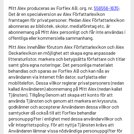
Mitt Alex produceras av Forflex AB, org. nr.
556556-1635
:
Det är en specialversion av Alex Författarlexikon
framtagen för privatpersoner. Medan Alex Författarlexikon
abonneras av bibliotek, skolor, mediaföretag etc. är
abonnemang på Mitt Alex personligt och får inte användas i
offentliga eller kommersiella sammanhang.
Mitt Alex innehåller förutom Alex Författarlexikon och Alex
Deckarlexikon en möjlighet att skapa egna anpassade
litteraturlistor, markera och betygsätta författare och titlar
samt göra egna noteringar. Det personliga materialet
behandlas och sparas av Forflex AB och kan nås av
användaren via Internet från dator, surfplatta eller
mobiltelefon. Dessa villkor reglerar privatpersoners (nedan
kallad Användaren) abonnemang på Mitt Alex (nedan kallat
Tjänsten). Tillgång Genom att skapa ett konto för att
använda Tjänsten och genom att markera en kryssruta,
godkänner och accepterar Användaren dessa villkor och
samtycker då också till att Forflex behandlar
personuppgifter i enlighet med dessa användarvillkor och
vår Integritetspolicy. För att nyttja Tjänsten krävs att
Användaren lämnar vissa nödvändiga personuppgifter för