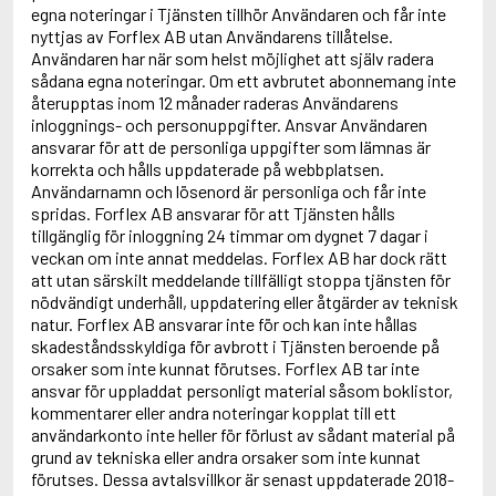
egna noteringar i Tjänsten tillhör Användaren och får inte
nyttjas av Forflex AB utan Användarens tillåtelse.
Användaren har när som helst möjlighet att själv radera
sådana egna noteringar. Om ett avbrutet abonnemang inte
återupptas inom 12 månader raderas Användarens
inloggnings- och personuppgifter. Ansvar Användaren
ansvarar för att de personliga uppgifter som lämnas är
korrekta och hålls uppdaterade på webbplatsen.
Användarnamn och lösenord är personliga och får inte
spridas. Forflex AB ansvarar för att Tjänsten hålls
tillgänglig för inloggning 24 timmar om dygnet 7 dagar i
veckan om inte annat meddelas. Forflex AB har dock rätt
att utan särskilt meddelande tillfälligt stoppa tjänsten för
nödvändigt underhåll, uppdatering eller åtgärder av teknisk
natur. Forflex AB ansvarar inte för och kan inte hållas
skadeståndsskyldiga för avbrott i Tjänsten beroende på
orsaker som inte kunnat förutses. Forflex AB tar inte
ansvar för uppladdat personligt material såsom boklistor,
kommentarer eller andra noteringar kopplat till ett
användarkonto inte heller för förlust av sådant material på
grund av tekniska eller andra orsaker som inte kunnat
förutses. Dessa avtalsvillkor är senast uppdaterade 2018-