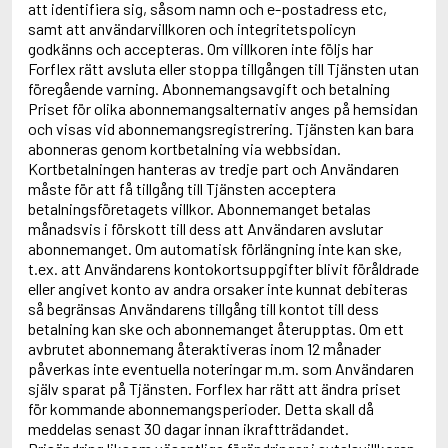
att identifiera sig, såsom namn och e-postadress etc,
samt att användarvillkoren och integritetspolicyn
godkänns och accepteras. Om villkoren inte följs har
Forflex rätt avsluta eller stoppa tillgången till Tjänsten utan
föregående varning. Abonnemangsavgift och betalning
Priset för olika abonnemangsalternativ anges på hemsidan
och visas vid abonnemangsregistrering. Tjänsten kan bara
abonneras genom kortbetalning via webbsidan.
Kortbetalningen hanteras av tredje part och Användaren
måste för att få tillgång till Tjänsten acceptera
betalningsföretagets villkor. Abonnemanget betalas
månadsvis i förskott till dess att Användaren avslutar
abonnemanget. Om automatisk förlängning inte kan ske,
t.ex. att Användarens kontokortsuppgifter blivit föråldrade
eller angivet konto av andra orsaker inte kunnat debiteras
så begränsas Användarens tillgång till kontot till dess
betalning kan ske och abonnemanget återupptas. Om ett
avbrutet abonnemang återaktiveras inom 12 månader
påverkas inte eventuella noteringar m.m. som Användaren
själv sparat på Tjänsten. Forflex har rätt att ändra priset
för kommande abonnemangsperioder. Detta skall då
meddelas senast 30 dagar innan ikraftträdandet.