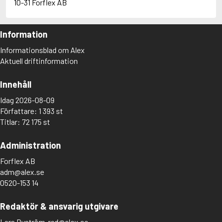
10-31 Forflex AB
Information
Informationsblad om Alex
Aktuell driftinformation
Innehåll
Idag 2026-08-09
Författare: 1 393 st
Titlar: 72 175 st
Administration
Forflex AB
adm@alex.se
0520-153 14
Redaktör & ansvarig utgivare
Lars Byström
red@alex.se