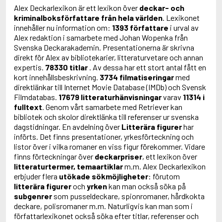
Alex Deckarlexikon är ett lexikon över
deckar- och
kriminalboksförfattare från hela världen
. Lexikonet
innehåller nu information om:
1393 författare
i urval av
Alex redaktion i samarbete med Johan Wopenka från
Svenska Deckarakademin. Presentationerna är skrivna
direkt för Alex av bibliotekarier, litteraturvetare och annan
expertis.
78330 titlar
. Av dessa har ett stort antal fått en
kort innehållsbeskrivning.
3734 filmatiseringar
med
direktlänkar till Internet Movie Database (IMDb) och Svensk
Filmdatabas.
17679 litteraturhänvisningar
varav
11314 i
fulltext
. Genom vårt samarbete med Retriever kan
bibliotek och skolor direktlänka till referenser ur svenska
dagstidningar. En avdelning över
Litterära figurer
har
införts. Det finns presentationer, yrkesförteckning och
listor över i vilka romaner en viss figur förekommer. Vidare
finns förteckningar över
deckarpriser
, ett lexikon över
litteraturtermer, temaartiklar
m.m. Alex Deckarlexikon
erbjuder flera
utökade sökmöjligheter
: förutom
litterära figurer
och
yrken
kan man också söka på
subgenrer
som pusseldeckare, spionromaner, hårdkokta
deckare, polisromaner m.m. Naturligvis kan man som i
författarlexikonet också söka efter titlar, referenser och