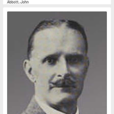
Abbott, John
Abbott, Megan
Abrahams, Peter (f. 1947)
Abrahamson, Emmy
Adams, Douglas
Adams, Herbert
Adams, Jane
Adler-Olsen, Jussi
Adolfsson, Maria
Agnér, Kristina
Agrell, Wilhelm
Ahl, Kennet
Ahl, Mia
Ahlbeck, Elvy
Ahlstedt, Mats
Ahndoril, Alex
Ahnhem, Stefan
Ahrnstedt, Simona
Aichner, Bernhard
Aiken, Joan
Aird, Catherine
Airth, Rennie
Ajanović, Midhat