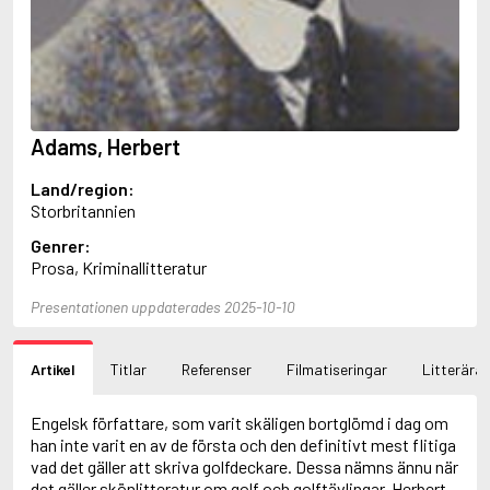
Ajvide Lindqvist, John
Akunin, Boris
Alfredson, Hans
Alfredsson, Karin
Allan, Barbara
Allan, John B.
Adams, Herbert
Allbeury, Ted
Allen, Grant
Land/region:
Allende, Isabel
Storbritannien
Allingham, Margery
Alsterdal, Tove
Genrer:
Alving, Fanny
Prosa, Kriminallitteratur
Alvtegen, Karin
Ambjørnsen, Ingvar
Presentationen uppdaterades 2025-10-10
Ambler, Eric
Amdrup, Erik
Artikel
Titlar
Referenser
Filmatiseringar
Litterära 
Ames, Delano
Aminoff, Ivan
Amis, Kingsley
Engelsk författare, som varit skäligen bortglömd i dag om
Anappara, Deepa
han inte varit en av de första och den definitivt mest flitiga
Anders, Sigrid
vad det gäller att skriva golfdeckare. Dessa nämns ännu när
Andersen, Carlo
det gäller skönlitteratur om golf och golftävlingar. Herbert