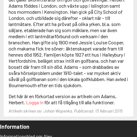
Anderson, F.I.
Adams föddes i London, och växte upp i Islington samt
Anderson, James
hos mormodern i Kensington. Han gick på City School of
London, och utbildade sig därefter – oklart när – till
lantmätare. Efter att ha prövat på olika yrken, bl.a. som
säljare, etablerade han sig som mäklare, men var även
medlem i ett lantmätarförbund och verksam i den
branschen. Han gifte sig 1900 med Jessie Louise Cooper,
och makarna fick tre söner: äktenskapet varade fram till
hennes död 1952. Familjen köpte 1927 ett hus i Haileybury i
Hertfordshire, beläget strax intill en golfbana, och han var
bosatt där fram till sin död. Adams – som drabbades av
svåra hörselproblem under 1910-talet – var mycket aktiv
såväl på golfbanan som i den lokala golfklubben. Han avled i
Bournemouth efter en tids sjukdom.
Det här är en förkortad version av artikeln om Adams,
Herbert.
Logga in
för att få tillgång till alla funktioner.
Artikeln skriven av: Johan Wopenka. Publicerad: 13 februari 2015
Information
Informationsblad om Alex