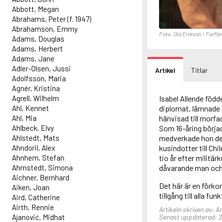
Abbott, Megan
Abrahams, Peter (f. 1947)
Abrahamson, Emmy
Foto: Ola Erikson / Forfle
Adams, Douglas
Adams, Herbert
Adams, Jane
Adler-Olsen, Jussi
Artikel
Titlar
Adolfsson, Maria
Agnér, Kristina
Agrell, Wilhelm
Isabel Allende född
Ahl, Kennet
diplomat, lämnade f
Ahl, Mia
hänvisad till morfad
Ahlbeck, Elvy
Som 16-åring börjad
Ahlstedt, Mats
medverkade hon des
Ahndoril, Alex
kusindotter till Ch
Ahnhem, Stefan
tio år efter militä
Ahrnstedt, Simona
dåvarande man och d
Aichner, Bernhard
Det här är en förko
Aiken, Joan
tillgång till alla fun
Aird, Catherine
Airth, Rennie
Artikeln skriven av: A
Ajanović, Midhat
Senast uppdaterad: 2