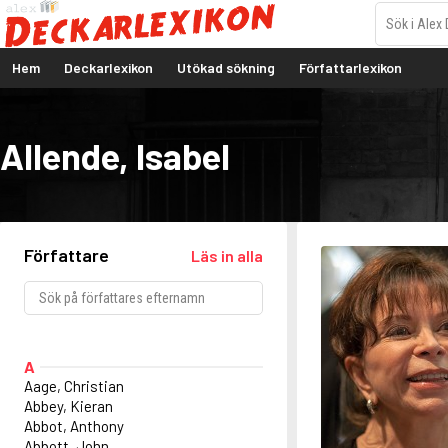
Hem
Deckarlexikon
Utökad sökning
Författarlexikon
Allende, Isabel
Författare
Läs in alla
A
Aage, Christian
Abbey, Kieran
Abbot, Anthony
Abbott, John