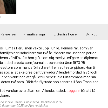
x
Referenser
Filmatiseringar
Litterära figurer
Skriv ut
es i Lima i Peru, men växte upp i Chile. Hennes far, som var
amiljen när Isabel bara var två år. Modern var under en period
erns välvilja, tills hon gifte om sig med ytterligare en diplomat.
e Isabel arbeta som journalist och under åren 1970-75
sutom som manusförfattare till en rad teaterpjäser. Hon är
iles socialistiske president Salvador Allende (mördad 1973) och
rkuppen valde hon att gå i exil i Venezuela tillsammans med sin
eras två barn. Därifrån flyttade hon senare till San Francisco.
rtad version av artikeln om Allende, Isabel.
Logga in
för att få
ktioner.
nne-Marie Gerdin. Publicerad: 16 oktober 2017
1 december 2025 av Alex redaktion