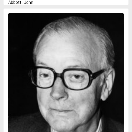
Abbott, John
Abbott, Megan
Abrahams, Peter (f. 1947)
Abrahamson, Emmy
Adams, Douglas
Adams, Herbert
Adams, Jane
Adler-Olsen, Jussi
Adolfsson, Maria
Agnér, Kristina
Agrell, Wilhelm
Ahl, Kennet
Ahl, Mia
Ahlbeck, Elvy
Ahlstedt, Mats
Ahndoril, Alex
Ahnhem, Stefan
Ahrnstedt, Simona
Aichner, Bernhard
Aiken, Joan
Aird, Catherine
Airth, Rennie
Ajanović, Midhat