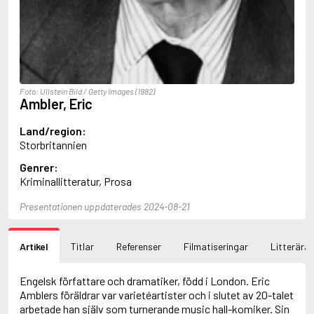
Ajvide Lindqvist, John
Akunin, Boris
Alfredson, Hans
Alfredsson, Karin
Allan, Barbara
Allan, John B.
Foto: Ullstein Bild / Getty Images (1982)
Allbeury, Ted
Ambler, Eric
Allen, Grant
Allende, Isabel
Land/region:
Allingham, Margery
Storbritannien
Alsterdal, Tove
Genrer:
Alving, Fanny
Kriminallitteratur, Prosa
Alvtegen, Karin
Ambjørnsen, Ingvar
Presentationen uppdaterades 2024-08-21
Ambler, Eric
Amdrup, Erik
Ames, Delano
Artikel
Titlar
Referenser
Filmatiseringar
Litterära 
Aminoff, Ivan
Amis, Kingsley
Anappara, Deepa
Engelsk författare och dramatiker, född i London. Eric
Anders, Sigrid
Amblers föräldrar var varietéartister och i slutet av 20-talet
Andersen, Carlo
arbetade han själv som turnerande music hall-komiker. Sin