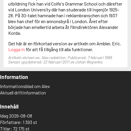
Anderson, F.I.
utbildning fick han vid Colfe's Grammar School och därefter
Anderson, James
vid London University där han studerade till ingenjör 1925-
28. På 30-talet hamnade han i reklambranschen och 1937
blev han chef för en annonsbyrå i London. Året efter
började han emellertid arbeta åt filmdirektören Alexander
Korda.
Det här är en förkortad version av artikeln om Ambler, Eric.
Logga in
för att få tillgång till alla funktioner.
Artikeln skriven av: Alex redaktion. Publicerad: 7 februari 1999
Senast uppdaterad: 22 februari 2011 av Johan Wopenka
Information
Informationsblad om Alex
Aktuell driftinformation
Innehåll
Idag 2026-08-08
Författare: 1 393 st
Titlar: 72 175 st