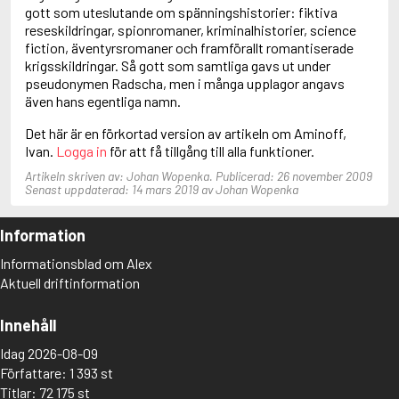
Anderson, F.I.
gott som uteslutande om spänningshistorier: fiktiva
Anderson, James
reseskildringar, spionromaner, kriminalhistorier, science
fiction, äventyrsromaner och framförallt romantiserade
krigsskildringar. Så gott som samtliga gavs ut under
pseudonymen Radscha, men i många upplagor angavs
även hans egentliga namn.
Det här är en förkortad version av artikeln om Aminoff,
Ivan.
Logga in
för att få tillgång till alla funktioner.
Artikeln skriven av: Johan Wopenka. Publicerad: 26 november 2009
Senast uppdaterad: 14 mars 2019 av Johan Wopenka
Information
Informationsblad om Alex
Aktuell driftinformation
Innehåll
Idag 2026-08-09
Författare: 1 393 st
Titlar: 72 175 st