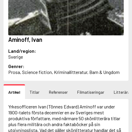
Ajvide Lindqvist, John
Akunin, Boris
Alfredson, Hans
Alfredsson, Karin
Allan, Barbara
Allan, John B.
Aminoff, Ivan
Allbeury, Ted
Allen, Grant
Land/region:
Allende, Isabel
Sverige
Allingham, Margery
Alsterdal, Tove
Genrer:
Alving, Fanny
Prosa, Science fiction, Kriminallitteratur, Barn & Ungdom
Alvtegen, Karin
Ambjørnsen, Ingvar
Ambler, Eric
Artikel
Titlar
Referenser
Filmatiseringar
Litterära 
Amdrup, Erik
Ames, Delano
Aminoff, Ivan
Yrkesofficeren Ivan (Tönnes Edvard) Aminoff var under
Amis, Kingsley
1900-talets första decennier en av Sveriges mest
Anappara, Deepa
produktiva författare, med närmare 50 skönlitterära titlar
Anders, Sigrid
plus flera militära och andra faktaböcker på sin
Andersen, Carlo
utgivningslista. Vad det gäller skönlitteratur handlar det så