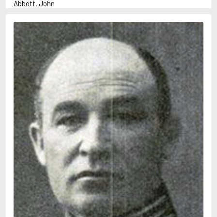
Abbott, John
Abbott, Megan
Abrahams, Peter (f. 1947)
Abrahamson, Emmy
Adams, Douglas
Adams, Herbert
Adams, Jane
Adler-Olsen, Jussi
Adolfsson, Maria
Agnér, Kristina
Agrell, Wilhelm
Ahl, Kennet
Ahl, Mia
Ahlbeck, Elvy
Ahlstedt, Mats
Ahndoril, Alex
Ahnhem, Stefan
Ahrnstedt, Simona
Aichner, Bernhard
Aiken, Joan
Aird, Catherine
Airth, Rennie
Ajanović, Midhat