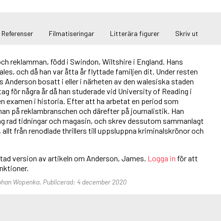
Referenser
Filmatiseringar
Litterära figurer
Skriv ut
 och reklamman, född i Swindon, Wiltshire i England. Hans
ales, och då han var åtta år flyttade familjen dit. Under resten
es Anderson bosatt i eller i närheten av den walesiska staden
ag för några år då han studerade vid University of Reading i
n examen i historia. Efter att ha arbetat en period som
han på reklambranschen och därefter på journalistik. Han
lång rad tidningar och magasin, och skrev dessutom sammanlagt
allt från renodlade thrillers till uppsluppna kriminalskrönor och
ortad version av artikeln om Anderson, James.
Logga in
för att
funktioner.
 Johan Wopenka. Publicerad: 4 december 2020