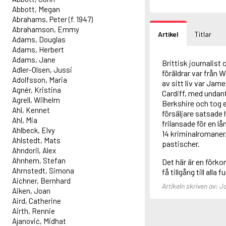
Abbott, Megan
Abrahams, Peter (f. 1947)
Abrahamson, Emmy
Artikel
Titlar
Adams, Douglas
Adams, Herbert
Adams, Jane
Brittisk journalist
Adler-Olsen, Jussi
föräldrar var från W
Adolfsson, Maria
av sitt liv var Jam
Agnér, Kristina
Cardiff, med undant
Agrell, Wilhelm
Berkshire och tog e
Ahl, Kennet
försäljare satsade 
Ahl, Mia
frilansade för en 
Ahlbeck, Elvy
14 kriminalromaner, 
Ahlstedt, Mats
pastischer.
Ahndoril, Alex
Ahnhem, Stefan
Det här är en förk
Ahrnstedt, Simona
få tillgång till alla 
Aichner, Bernhard
Artikeln skriven av:
Aiken, Joan
Aird, Catherine
Airth, Rennie
Ajanović, Midhat