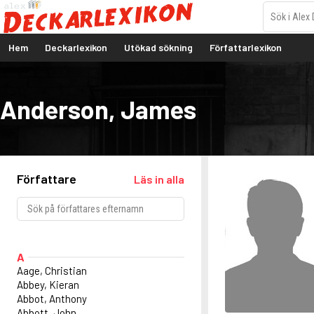
Hem
Deckarlexikon
Utökad sökning
Författarlexikon
Anderson, James
Författare
Läs in alla
A
Aage, Christian
Abbey, Kieran
Abbot, Anthony
Abbott, John