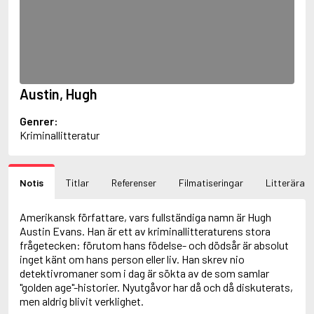
Ajvide Lindqvist, John
Akunin, Boris
Alfredson, Hans
Alfredsson, Karin
Allan, Barbara
Allan, John B.
Austin, Hugh
Allbeury, Ted
Allen, Grant
Genrer:
Allende, Isabel
Kriminallitteratur
Allingham, Margery
Alsterdal, Tove
Alving, Fanny
Alvtegen, Karin
Notis
Titlar
Referenser
Filmatiseringar
Litterära f
Ambjørnsen, Ingvar
Ambler, Eric
Amerikansk författare, vars fullständiga namn är Hugh
Amdrup, Erik
Austin Evans. Han är ett av kriminallitteraturens stora
Ames, Delano
frågetecken: förutom hans födelse- och dödsår är absolut
Aminoff, Ivan
inget känt om hans person eller liv. Han skrev nio
Amis, Kingsley
detektivromaner som i dag är sökta av de som samlar
Anappara, Deepa
"golden age"-historier. Nyutgåvor har då och då diskuterats,
Anders, Sigrid
men aldrig blivit verklighet.
Andersen, Carlo