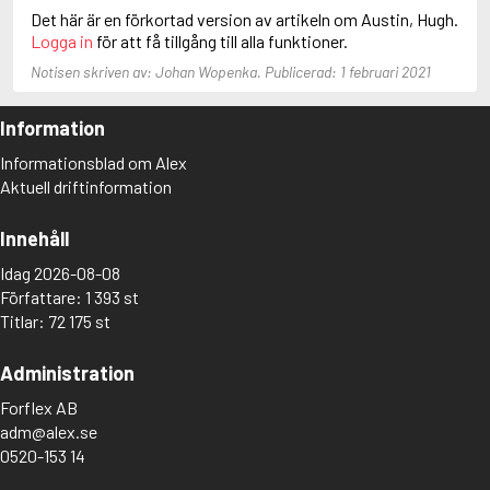
Anderson, F.I.
Det här är en förkortad version av artikeln om Austin, Hugh.
Anderson, James
Logga in
för att få tillgång till alla funktioner.
Notisen skriven av: Johan Wopenka. Publicerad: 1 februari 2021
Information
Informationsblad om Alex
Aktuell driftinformation
Innehåll
Idag 2026-08-08
Författare: 1 393 st
Titlar: 72 175 st
Administration
Forflex AB
adm@alex.se
0520-153 14