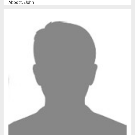
Abbott, John
Abbott, Megan
Abrahams, Peter (f. 1947)
Abrahamson, Emmy
Adams, Douglas
Adams, Herbert
Adams, Jane
Adler-Olsen, Jussi
Adolfsson, Maria
Agnér, Kristina
Agrell, Wilhelm
Ahl, Kennet
Ahl, Mia
Ahlbeck, Elvy
Ahlstedt, Mats
Ahndoril, Alex
Ahnhem, Stefan
Ahrnstedt, Simona
Aichner, Bernhard
Aiken, Joan
Aird, Catherine
Airth, Rennie
Ajanović, Midhat