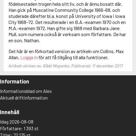
Anderson, F.I.
födelsestaden trogen hela sitt liv, och är ännu bosatt där.
Anderson, James
Han gick på Muscatine Community College 1966–68, och
studerade därefter bl.a. konst på University of Iowa i Iowa
City 1968–72. Det resulterade i en B.A.-examen 1970 och en
M.A.-examen 1972. Han gifte sig 1968 med Barbara Jane
Mull, som numera också är verksam som författare. De har
en son, Nathan.
Det här är en förkortad version av artikeln om Collins, Max
Allan.
Logga in
för att få tillgång till alla funktioner.
Artikeln skriven av: Bibbi Wopenka. Publicerad: 11 december 2017
Information
Informationsblad om Alex
Aktuell driftinformation
Innehåll
Idag 2026-08-08
Författare: 1 393 st
Titlar: 72 175 st