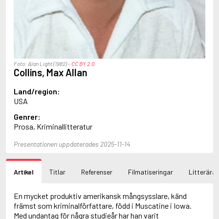
Ajvide Lindqvist, John
Akunin, Boris
Alfredson, Hans
Alfredsson, Karin
Allan, Barbara
Allan, John B.
Foto: Alan Light (1982) -
CC BY 2.0
Allbeury, Ted
Collins, Max Allan
Allen, Grant
Allende, Isabel
Land/region:
Allingham, Margery
USA
Alsterdal, Tove
Genrer:
Alving, Fanny
Prosa, Kriminallitteratur
Alvtegen, Karin
Ambjørnsen, Ingvar
Presentationen uppdaterades 2025-11-14
Ambler, Eric
Amdrup, Erik
Ames, Delano
Artikel
Titlar
Referenser
Filmatiseringar
Litterära 
Aminoff, Ivan
Amis, Kingsley
Anappara, Deepa
En mycket produktiv amerikansk mångsysslare, känd
Anders, Sigrid
främst som kriminalförfattare, född i Muscatine i Iowa.
Andersen, Carlo
Med undantag för några studieår har han varit