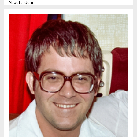
Abbott, John
Abbott, Megan
Abrahams, Peter (f. 1947)
Abrahamson, Emmy
Adams, Douglas
Adams, Herbert
Adams, Jane
Adler-Olsen, Jussi
Adolfsson, Maria
Agnér, Kristina
Agrell, Wilhelm
Ahl, Kennet
Ahl, Mia
Ahlbeck, Elvy
Ahlstedt, Mats
Ahndoril, Alex
Ahnhem, Stefan
Ahrnstedt, Simona
Aichner, Bernhard
Aiken, Joan
Aird, Catherine
Airth, Rennie
Ajanović, Midhat