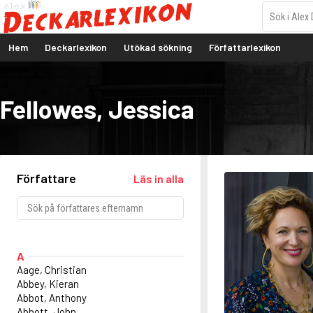
Hem
Deckarlexikon
Utökad sökning
Författarlexikon
Fellowes, Jessica
Författare
Läs in alla
A
Aage, Christian
Abbey, Kieran
Abbot, Anthony
Abbott, John