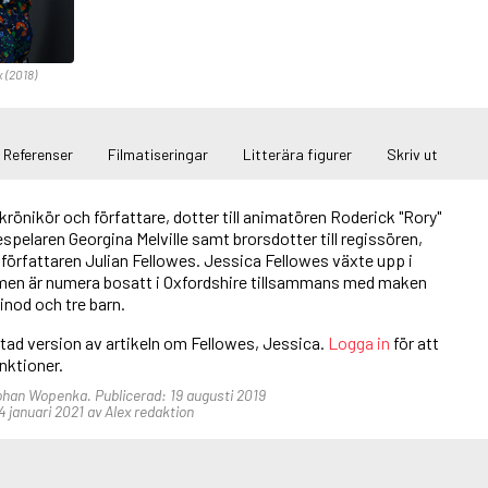
x (2018)
Referenser
Filmatiseringar
Litterära figurer
Skriv ut
 krönikör och författare, dotter till animatören Roderick "Rory"
pelaren Georgina Melville samt brorsdotter till regissören,
författaren Julian Fellowes. Jessica Fellowes växte upp i
men är numera bosatt i Oxfordshire tillsammans med maken
nod och tre barn.
rtad version av artikeln om Fellowes, Jessica.
Logga in
för att
funktioner.
Johan Wopenka. Publicerad: 19 augusti 2019
 januari 2021 av Alex redaktion