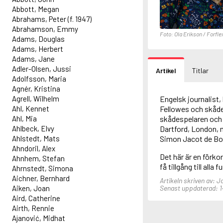
Abbott, Megan
Abrahams, Peter (f. 1947)
Abrahamson, Emmy
Foto: Ola Erikson / Forfle
Adams, Douglas
Adams, Herbert
Adams, Jane
Adler-Olsen, Jussi
Artikel
Titlar
Adolfsson, Maria
Agnér, Kristina
Agrell, Wilhelm
Engelsk journalist,
Ahl, Kennet
Fellowes och skådes
Ahl, Mia
skådespelaren och 
Ahlbeck, Elvy
Dartford, London, 
Ahlstedt, Mats
Simon Jacot de Boi
Ahndoril, Alex
Det här är en förko
Ahnhem, Stefan
få tillgång till alla 
Ahrnstedt, Simona
Aichner, Bernhard
Artikeln skriven av: 
Aiken, Joan
Senast uppdaterad: 14
Aird, Catherine
Airth, Rennie
Ajanović, Midhat