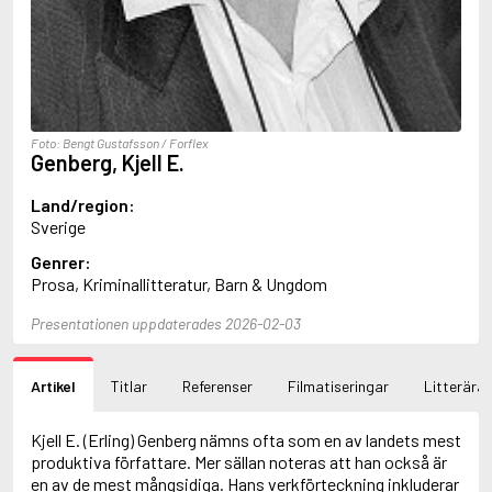
Ajvide Lindqvist, John
Akunin, Boris
Alfredson, Hans
Alfredsson, Karin
Allan, Barbara
Allan, John B.
Foto: Bengt Gustafsson / Forflex
Allbeury, Ted
Genberg, Kjell E.
Allen, Grant
Allende, Isabel
Land/region:
Allingham, Margery
Sverige
Alsterdal, Tove
Genrer:
Alving, Fanny
Prosa, Kriminallitteratur, Barn & Ungdom
Alvtegen, Karin
Ambjørnsen, Ingvar
Presentationen uppdaterades 2026-02-03
Ambler, Eric
Amdrup, Erik
Ames, Delano
Artikel
Titlar
Referenser
Filmatiseringar
Litterära 
Aminoff, Ivan
Amis, Kingsley
Anappara, Deepa
Kjell E. (Erling) Genberg nämns ofta som en av landets mest
Anders, Sigrid
produktiva författare. Mer sällan noteras att han också är
Andersen, Carlo
en av de mest mångsidiga. Hans verkförteckning inkluderar