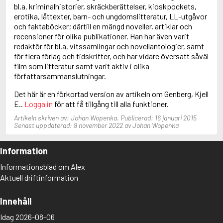
Anderson, F.I.
bl.a. kriminalhistorier, skräckberättelser, kioskpockets,
Anderson, James
erotika, låttexter, barn- och ungdomslitteratur, LL-utgåvor
och faktaböcker; därtill en mängd noveller, artiklar och
recensioner för olika publikationer. Han har även varit
redaktör för bl.a. vitssamlingar och novellantologier, samt
för flera förlag och tidskrifter, och har vidare översatt såväl
film som litteratur samt varit aktiv i olika
författarsammanslutningar.
Det här är en förkortad version av artikeln om Genberg, Kjell
E..
Logga in
för att få tillgång till alla funktioner.
Artikeln skriven av: Johan Wopenka. Publicerad: 16 januari 2015
Senast uppdaterad: 9 november 2022 av Johan Wopenka
Information
Informationsblad om Alex
Aktuell driftinformation
Innehåll
Idag 2026-08-06