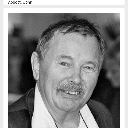
Abbott, John
Abbott, Megan
Abrahams, Peter (f. 1947)
Abrahamson, Emmy
Adams, Douglas
Adams, Herbert
Adams, Jane
Adler-Olsen, Jussi
Adolfsson, Maria
Agnér, Kristina
Agrell, Wilhelm
Ahl, Kennet
Ahl, Mia
Ahlbeck, Elvy
Ahlstedt, Mats
Ahndoril, Alex
Ahnhem, Stefan
Ahrnstedt, Simona
Aichner, Bernhard
Aiken, Joan
Aird, Catherine
Airth, Rennie
Ajanović, Midhat