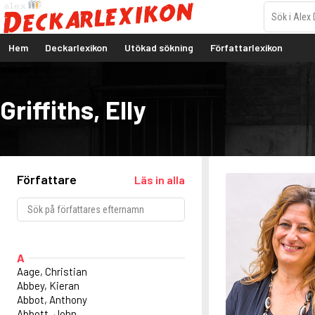
Hem
Deckarlexikon
Utökad sökning
Författarlexikon
Griffiths, Elly
Författare
Läs in alla
A
Aage, Christian
Abbey, Kieran
Abbot, Anthony
Abbott, John