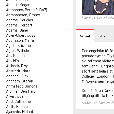
Abbott, Megan
Abrahams, Peter (f. 1947)
Abrahamson, Emmy
Foto: Ola Erikson / Forfle
Adams, Douglas
Adams, Herbert
Adams, Jane
Adler-Olsen, Jussi
Artikel
Titlar
Adolfsson, Maria
Agnér, Kristina
Agrell, Wilhelm
Den engelska förfa
Ahl, Kennet
pseudonymen Elly G
Ahl, Mia
av italiensk härko
Ahlbeck, Elvy
familjen till Bright
Ahlstedt, Mats
stort sett hela sitt
Ahndoril, Alex
College i London. H
Ahnhem, Stefan
M.A.-examen i enge
Ahrnstedt, Simona
Det här är en förkor
Aichner, Bernhard
tillgång till alla fun
Aiken, Joan
Aird, Catherine
Artikeln skriven av: 
Airth, Rennie
Ajanović, Midhat