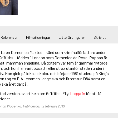
x
Referenser
Filmatiseringar
Litterära figurer
Skriv ut
ttaren Domenica Maxted – känd som kriminalförfattare under
riffiths – föddes i London som Domenica de Rosa. Pappan är
mst, mamman engelska. Då dottern var fem år gammal flyttade
on, och hon har varit bosatt i eller strax utanför staden under i
 liv. Hon gick på lokala skolor, och började 1981 studera på King’s
on tog en B.A.-examen i engelska och litteratur 1984 samt en
lska året därpå.
tad version av artikeln om Griffiths, Elly.
Logga in
för att få
ktioner.
Johan Wopenka. Publicerad: 12 februari 2019