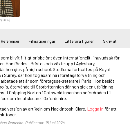
x (2016)
Referenser
Filmatiseringar
Litterära figurer
Skriv ut
som blivit flitigt prisbelönt även internationellt, i huvudsak för
r. Hon föddes i Bristol, och växte upp i Aylesbury,
är hon gick på high school. Studierna fortsattes på Royal
 i Surrey, där hon tog examina i företagsförvaltning och
arbetade ett år som företagssekreterare i Paris. Hon beslöt
 polis, återvände till Storbritannien där hon gick en utbildning
änst i Chipping Norton i Cotswold innan hon befordrades till
ice som insatsledare i Oxfordshire.
rtad version av artikeln om Mackintosh, Clare.
Logga in
för att
funktioner.
Johan Wopenka. Publicerad: 18 juni 2024