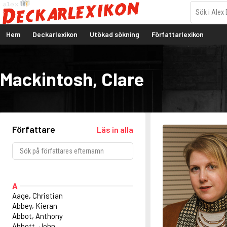
Hem
Deckarlexikon
Utökad sökning
Författarlexikon
Mackintosh, Clare
Författare
Läs in alla
A
Aage, Christian
Abbey, Kieran
Abbot, Anthony
Abbott, John