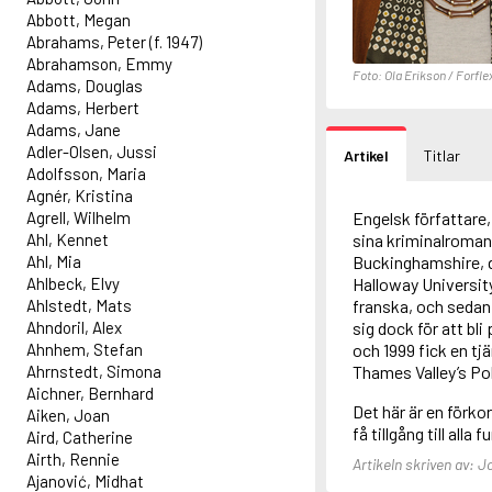
Abbott, Megan
Abrahams, Peter (f. 1947)
Abrahamson, Emmy
Foto: Ola Erikson / Forfle
Adams, Douglas
Adams, Herbert
Adams, Jane
Adler-Olsen, Jussi
Artikel
Titlar
Adolfsson, Maria
Agnér, Kristina
Agrell, Wilhelm
Engelsk författare, 
Ahl, Kennet
sina kriminalromane
Ahl, Mia
Buckinghamshire, d
Ahlbeck, Elvy
Halloway University
Ahlstedt, Mats
franska, och sedan 
Ahndoril, Alex
sig dock för att bli
Ahnhem, Stefan
och 1999 fick en tj
Ahrnstedt, Simona
Thames Valley’s Pol
Aichner, Bernhard
Det här är en förko
Aiken, Joan
få tillgång till alla 
Aird, Catherine
Airth, Rennie
Artikeln skriven av: 
Ajanović, Midhat