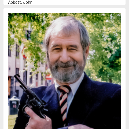
Abbott, John
Abbott, Megan
Abrahams, Peter (f. 1947)
Abrahamson, Emmy
Adams, Douglas
Adams, Herbert
Adams, Jane
Adler-Olsen, Jussi
Adolfsson, Maria
Agnér, Kristina
Agrell, Wilhelm
Ahl, Kennet
Ahl, Mia
Ahlbeck, Elvy
Ahlstedt, Mats
Ahndoril, Alex
Ahnhem, Stefan
Ahrnstedt, Simona
Aichner, Bernhard
Aiken, Joan
Aird, Catherine
Airth, Rennie
Ajanović, Midhat