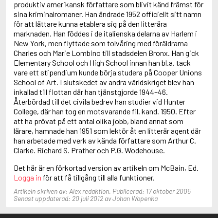
produktiv amerikansk författare som blivit känd främst för
Anderson, F.I.
sina kriminalromaner. Han ändrade 1952 officiellt sitt namn
Anderson, James
för att lättare kunna etablera sig på den litterära
marknaden. Han föddes i de italienska delarna av Harlem i
New York, men flyttade som tolvåring med föräldrarna
Charles och Marie Lombino till stadsdelen Bronx. Han gick
Elementary School och High School innan han bl.a. tack
vare ett stipendium kunde börja studera på Cooper Unions
School of Art. I slutskedet av andra världskriget blev han
inkallad till flottan där han tjänstgjorde 1944–46.
Återbördad till det civila bedrev han studier vid Hunter
College, där han tog en motsvarande fil. kand. 1950. Efter
att ha prövat på ett antal olika jobb, bland annat som
lärare, hamnade han 1951 som lektör åt en litterär agent där
han arbetade med verk av kända författare som Arthur C.
Clarke. Richard S. Prather och P.G. Wodehouse.
Det här är en förkortad version av artikeln om McBain, Ed.
Logga in
för att få tillgång till alla funktioner.
Artikeln skriven av: Alex redaktion. Publicerad: 17 oktober 2005
Senast uppdaterad: 20 juli 2012 av Johan Wopenka