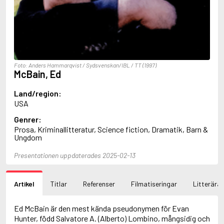
Ajvide Lindqvist, John
Akunin, Boris
Alfredson, Hans
Alfredsson, Karin
Allan, Barbara
Allan, John B.
Foto: Anders Hammarqvist / Sydsvenskan/IBL / TT (1997)
Allbeury, Ted
McBain, Ed
Allen, Grant
Allende, Isabel
Land/region:
Allingham, Margery
USA
Alsterdal, Tove
Genrer:
Alving, Fanny
Prosa, Kriminallitteratur, Science fiction, Dramatik, Barn &
Alvtegen, Karin
Ungdom
Ambjørnsen, Ingvar
Ambler, Eric
Presentationen uppdaterades 2025-02-13
Amdrup, Erik
Ames, Delano
Aminoff, Ivan
Artikel
Titlar
Referenser
Filmatiseringar
Litterära 
Amis, Kingsley
Anappara, Deepa
Ed McBain är den mest kända pseudonymen för Evan
Anders, Sigrid
Hunter, född Salvatore A. (Alberto) Lombino, mångsidig och
Andersen, Carlo