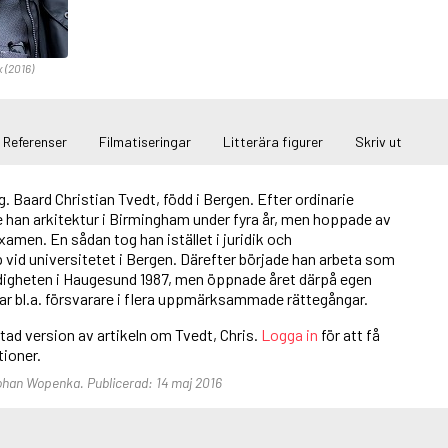
x (2016)
Referenser
Filmatiseringar
Litterära figurer
Skriv ut
g. Baard Christian Tvedt, född i Bergen. Efter ordinarie
 han arkitektur i Birmingham under fyra år, men hoppade av
xamen. En sådan tog han istället i juridik och
 vid universitetet i Bergen. Därefter började han arbeta som
ndigheten i Haugesund 1987, men öppnade året därpå egen
ar bl.a. försvarare i flera uppmärksammade rättegångar.
rtad version av artikeln om Tvedt, Chris.
Logga in
för att få
ktioner.
Johan Wopenka. Publicerad: 14 maj 2016