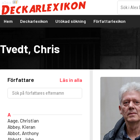
Hem
Deckarlexikon
Utökad sökning
Författarlexikon
Tvedt, Chris
Författare
Läs in alla
A
Aage, Christian
Abbey, Kieran
Abbot, Anthony
Abbott, John