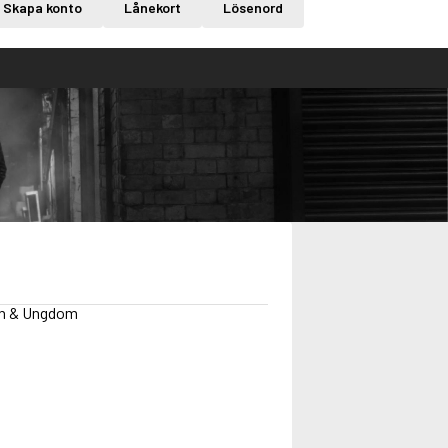
Skapa konto
Lånekort
Lösenord
arn & Ungdom