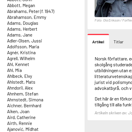
Abbott, Megan
Abrahams, Peter (f. 1947)
Abrahamson, Emmy
Foto: Ola Erikson / Forfle
Adams, Douglas
Adams, Herbert
Adams, Jane
Adler-Olsen, Jussi
Artikel
Titlar
Adolfsson, Maria
Agnér, Kristina
Agrell, Wilhelm
Norsk författare, e
Ahl, Kennet
skolgång studerade
Ahl, Mia
utbildningen utan e
Ahlbeck, Elvy
litteraturvetenskap
Ahlstedt, Mats
jurist vid polismy
Ahndoril, Alex
advokatbyrå, och v
Ahnhem, Stefan
Det här är en förko
Ahrnstedt, Simona
tillgång till alla fun
Aichner, Bernhard
Aiken, Joan
Artikeln skriven av: 
Aird, Catherine
Airth, Rennie
Ajanović, Midhat