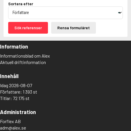
Sortera efter
Ajvide Lindqvist, John
Akunin, Boris
Alfredson, Hans
Alfredsson, Karin
Sök referenser
Rensa formuläret
Allan, Barbara
Allan, John B.
Allbeury, Ted
Information
Allen, Grant
Allende, Isabel
Informationsblad om Alex
Allingham, Margery
Aktuell driftinformation
Alsterdal, Tove
Alving, Fanny
Innehåll
Alvtegen, Karin
Ambjørnsen, Ingvar
Idag 2026-08-07
Ambler, Eric
Författare: 1 393 st
Amdrup, Erik
Titlar: 72 175 st
Ames, Delano
Aminoff, Ivan
Amis, Kingsley
Administration
Anappara, Deepa
Forflex AB
Anders, Sigrid
adm@alex.se
Andersen, Carlo