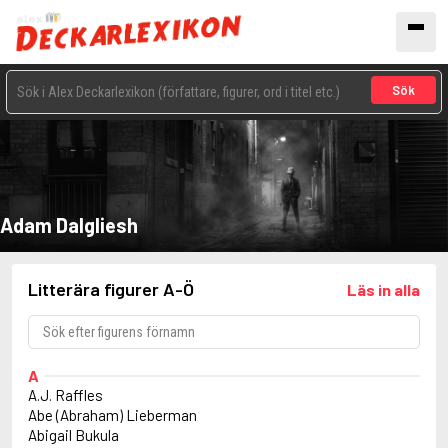
Sök
Adam Dalgliesh
Litterära figurer A-Ö
Läs in alla
A
A.J. Raffles
Abe (Abraham) Lieberman
Abigail Bukula