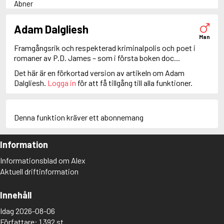
Abner
Adam Dalgliesh
Adam Fawley
Adam Dalgliesh
Adamsberg
Man
Adelia Aguilar
Framgångsrik och respekterad kriminalpolis och poet i
Adrian Roca
romaner av P.D. James – som i första boken doc...
Alan Banks
Det här är en förkortad version av artikeln om Adam
Alan Grant
Dalgliesh.
Logga in
för att få tillgång till alla funktioner.
Albert Campion
Albin Winkelryd
Alda Luppi
Alex Cross
Denna funktion kräver ett abonnemang
Alex Delaware
Alex McKnight
Information
Alex Morrow
Alex Nyberg
Informationsblad om Alex
Alex Recht
Aktuell driftinformation
Alix London
Alvirah Meehan
Am Hunter
Innehåll
Amanda Paller
Idag 2026-08-06
Amanda Pharrell
Författare: 1 392 st
Amanda Rönn