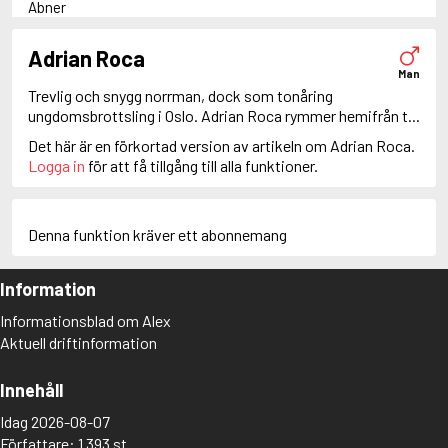
Abner
Adam Dalgliesh
Adam Fawley
Adrian Roca
Adamsberg
Man
Adelia Aguilar
Trevlig och snygg norrman, dock som tonåring
Adrian Roca
ungdomsbrottsling i Oslo. Adrian Roca rymmer hemifrån t...
Alan Banks
Det här är en förkortad version av artikeln om Adrian Roca.
Alan Grant
Logga in
för att få tillgång till alla funktioner.
Albert Campion
Albin Winkelryd
Alda Luppi
Alex Cross
Denna funktion kräver ett abonnemang
Alex Delaware
Alex McKnight
Information
Alex Morrow
Alex Nyberg
Informationsblad om Alex
Alex Recht
Aktuell driftinformation
Alix London
Alvirah Meehan
Am Hunter
Innehåll
Amanda Paller
Idag 2026-08-07
Amanda Pharrell
Författare: 1 393 st
Amanda Rönn