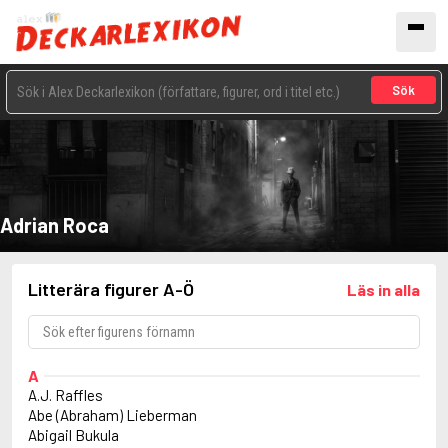
Sök
Adrian Roca
Litterära figurer A-Ö
Läs in alla
A
A.J. Raffles
Abe (Abraham) Lieberman
Abigail Bukula