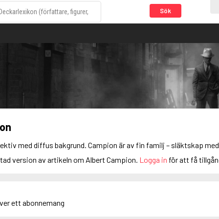
Sök
ion
tiv med diffus bakgrund. Campion är av fin familj – släktskap med 
rtad version av artikeln om Albert Campion.
Logga in
för att få tillgån
äver ett abonnemang