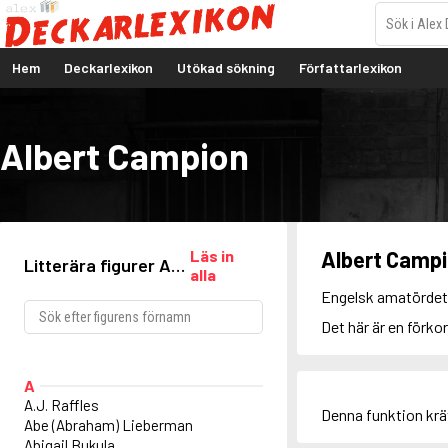
Hem
Deckarlexikon
Utökad sökning
Författarlexikon
Albert Campion
Läs in
Albert Camp
Litterära figurer A-
alla
Ö
Engelsk amatördetek
Det här är en förko
A
A.J. Raffles
Denna funktion kr
Abe (Abraham) Lieberman
Abigail Bukula