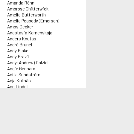
Amanda Rönn
Ambrose Chitterwick
Amelia Butterworth
Amelia Peabody (Emerson)
Amos Decker
Anastasia Kamenskaja
Anders Knutas
André Brunel
Andy Blake
Andy Brazil
Andy (Andrew) Dalziel
Angie Gennaro
Anita Sundström
Anja Kullnäs
Ann Lindell
Anna Holt
Anna Lee
Anna Pigeon
Information
Innehåll
Administration
Red
Anna Travis
Anne-kin Halvorsen
Informationsblad om Alex
Idag 2026-08-07
Forflex AB
Lar
Annie Laurance (Darling)
Aktuell driftinformation
Författare: 1 393 st
adm@alex.se
Följ
Annie Norris
Titlar: 72 169 st
0520-153 14
Följ