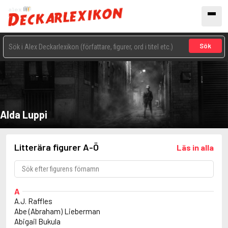
Sök
Alda Luppi
Litterära figurer A-Ö
Läs in alla
A
A.J. Raffles
Abe (Abraham) Lieberman
Abigail Bukula