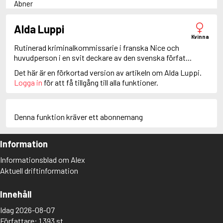
Abner
Adam Dalgliesh
Adam Fawley
Alda Luppi
Adamsberg
Kvinna
Adelia Aguilar
Rutinerad kriminalkommissarie i franska Nice och
Adrian Roca
huvudperson i en svit deckare av den svenska förfat...
Alan Banks
Det här är en förkortad version av artikeln om Alda Luppi.
Alan Grant
Logga in
för att få tillgång till alla funktioner.
Albert Campion
Albin Winkelryd
Alda Luppi
Alex Cross
Denna funktion kräver ett abonnemang
Alex Delaware
Alex McKnight
Information
Alex Morrow
Alex Nyberg
Informationsblad om Alex
Alex Recht
Aktuell driftinformation
Alix London
Alvirah Meehan
Am Hunter
Innehåll
Amanda Paller
Idag 2026-08-07
Amanda Pharrell
Författare: 1 393 st
Amanda Rönn