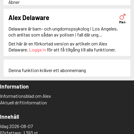
Abner
Adam Dalgliesh
Adam Fawley
Alex Delaware
Adamsberg
Man
Adelia Aguilar
Delaware är barn- och ungdomspsykolog i Los Angeles,
Adrian Roca
och anlitas som sådan av polisen i fall där ung...
Alan Banks
Det här är en förkortad version av artikeln om Alex
Alan Grant
Delaware.
Logga in
för att få tillgång till alla funktioner.
Albert Campion
Albin Winkelryd
Alda Luppi
Alex Cross
Denna funktion kräver ett abonnemang
Alex Delaware
Alex McKnight
Information
Alex Morrow
Alex Nyberg
Informationsblad om Alex
Alex Recht
Aktuell driftinformation
Alix London
Alvirah Meehan
Am Hunter
Innehåll
Amanda Paller
Idag 2026-08-07
Amanda Pharrell
Författare: 1 393 st
Amanda Rönn