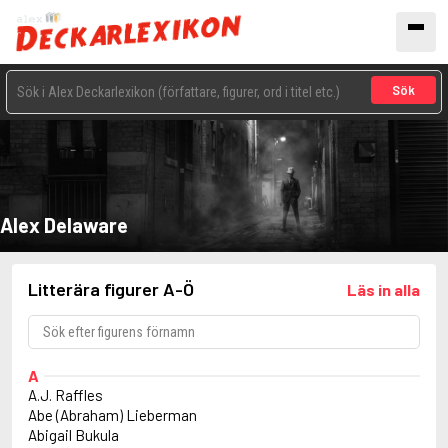
Sök
Alex Delaware
Litterära figurer A-Ö
Läs in alla
A
A.J. Raffles
Abe (Abraham) Lieberman
Abigail Bukula