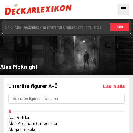
Sök
Alex McKnight
Litterära figurer A-Ö
Läs in alla
A
A.J. Raffles
Abe (Abraham) Lieberman
Abigail Bukula