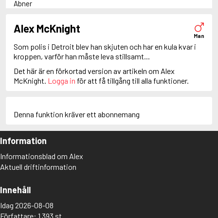
Abner
Adam Dalgliesh
Adam Fawley
Alex McKnight
Adamsberg
Man
Adelia Aguilar
Som polis i Detroit blev han skjuten och har en kula kvar i
Adrian Roca
kroppen, varför han måste leva stillsamt...
Alan Banks
Det här är en förkortad version av artikeln om Alex
Alan Grant
McKnight.
Logga in
för att få tillgång till alla funktioner.
Albert Campion
Albin Winkelryd
Alda Luppi
Alex Cross
Denna funktion kräver ett abonnemang
Alex Delaware
Alex McKnight
Information
Alex Morrow
Alex Nyberg
Informationsblad om Alex
Alex Recht
Aktuell driftinformation
Alix London
Alvirah Meehan
Am Hunter
Innehåll
Amanda Paller
Idag 2026-08-08
Amanda Pharrell
Författare: 1 393 st
Amanda Rönn