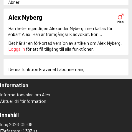
Abner
Adam Dalgliesh
Adam Fawley
Alex Nyberg
Adamsberg
Man
Adelia Aguilar
Han heter egentligen Alexander Nyberg, men kallas för
Adrian Roca
enbart Alex. Han är framgångsrik advokat, kör ...
Alan Banks
Det här är en förkortad version av artikeln om Alex Nyberg.
Alan Grant
Logga in
för att få tillgång till alla funktioner.
Albert Campion
Albin Winkelryd
Alda Luppi
Alex Cross
Denna funktion kräver ett abonnemang
Alex Delaware
Alex McKnight
Information
Alex Morrow
Alex Nyberg
Informationsblad om Alex
Alex Recht
Aktuell driftinformation
Alix London
Alvirah Meehan
Am Hunter
Innehåll
Amanda Paller
Idag 2026-08-09
Amanda Pharrell
Författare: 1 393 st
Amanda Rönn