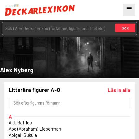
Sök
Alex Nyberg
Litterära figurer A-Ö
Läs in alla
A
A.J. Raffles
Abe (Abraham) Lieberman
Abigail Bukula