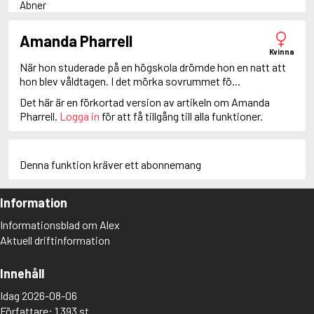
Abner
Adam Dalgliesh
Adam Fawley
Amanda Pharrell
Adamsberg
Kvinna
Adelia Aguilar
När hon studerade på en högskola drömde hon en natt att
Adrian Roca
hon blev våldtagen. I det mörka sovrummet fö...
Alan Banks
Det här är en förkortad version av artikeln om Amanda
Alan Grant
Pharrell.
Logga in
för att få tillgång till alla funktioner.
Albert Campion
Albin Winkelryd
Alda Luppi
Alex Cross
Denna funktion kräver ett abonnemang
Alex Delaware
Alex McKnight
Information
Alex Morrow
Alex Nyberg
Informationsblad om Alex
Alex Recht
Aktuell driftinformation
Alix London
Alvirah Meehan
Am Hunter
Innehåll
Amanda Paller
Idag 2026-08-06
Amanda Pharrell
Författare: 1 393 st
Amanda Rönn