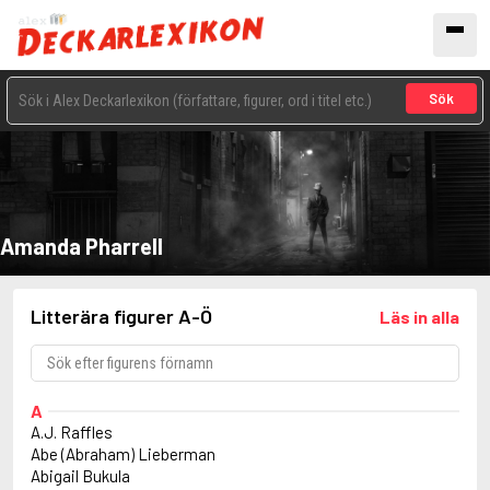
Sök
Amanda Pharrell
Litterära figurer A-Ö
Läs in alla
A
A.J. Raffles
Abe (Abraham) Lieberman
Abigail Bukula