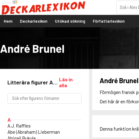
Hem
Deckarlexikon
Utökad sökning
Författarlexikon
André Brunel
Läs in
André Brunel
Litterära figurer A-
alla
Ö
Förmögen fransk pr
Det här är en förko
A
A.J. Raffles
Denna funktion kr
Abe (Abraham) Lieberman
Abigail Bukula