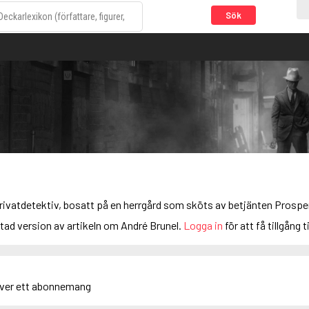
Sök
ivatdetektiv, bosatt på en herrgård som sköts av betjänten Prosper.
rtad version av artikeln om André Brunel.
Logga in
för att få tillgång ti
äver ett abonnemang