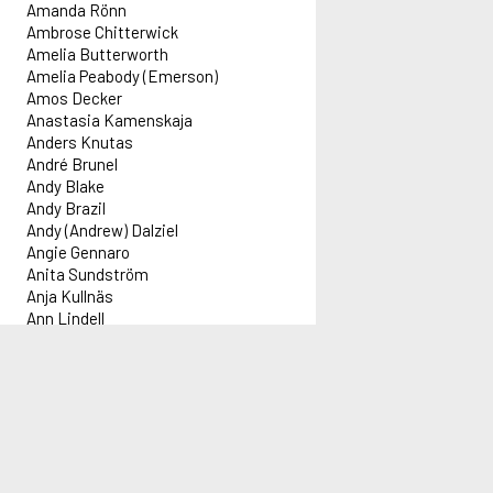
Amanda Rönn
Ambrose Chitterwick
Amelia Butterworth
Amelia Peabody (Emerson)
Amos Decker
Anastasia Kamenskaja
Anders Knutas
André Brunel
Andy Blake
Andy Brazil
Andy (Andrew) Dalziel
Angie Gennaro
Anita Sundström
Anja Kullnäs
Ann Lindell
Anna Holt
Anna Lee
Anna Pigeon
Information
Innehåll
Administration
Red
Anna Travis
Anne-kin Halvorsen
Informationsblad om Alex
Idag 2026-08-08
Forflex AB
Lar
Annie Laurance (Darling)
Aktuell driftinformation
Författare: 1 393 st
adm@alex.se
Följ
Annie Norris
Titlar: 72 175 st
0520-153 14
Följ