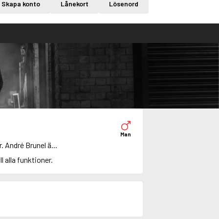
Skapa konto
Lånekort
Lösenord
Man
 André Brunel ä...
ll alla funktioner.