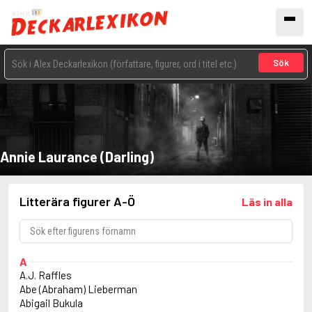
Sök
Annie Laurance (Darling)
Litterära figurer A-Ö
Läs in alla
A
A.J. Raffles
Abe (Abraham) Lieberman
Abigail Bukula