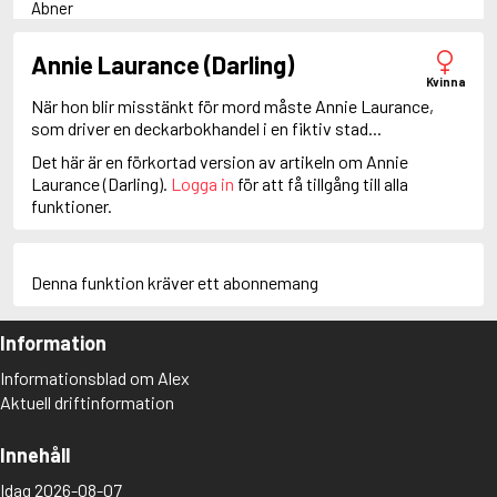
Abner
Adam Dalgliesh
Adam Fawley
Annie Laurance (Darling)
Adamsberg
Kvinna
Adelia Aguilar
När hon blir misstänkt för mord måste Annie Laurance,
Adrian Roca
som driver en deckarbokhandel i en fiktiv stad...
Alan Banks
Det här är en förkortad version av artikeln om Annie
Alan Grant
Laurance (Darling).
Logga in
för att få tillgång till alla
Albert Campion
funktioner.
Albin Winkelryd
Alda Luppi
Alex Cross
Alex Delaware
Denna funktion kräver ett abonnemang
Alex McKnight
Alex Morrow
Information
Alex Nyberg
Alex Recht
Informationsblad om Alex
Alix London
Aktuell driftinformation
Alvirah Meehan
Am Hunter
Amanda Paller
Innehåll
Amanda Pharrell
Idag 2026-08-07
Amanda Rönn