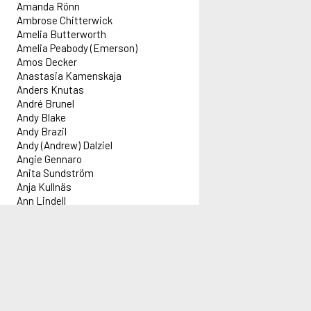
Amanda Rönn
Ambrose Chitterwick
Amelia Butterworth
Amelia Peabody (Emerson)
Amos Decker
Anastasia Kamenskaja
Anders Knutas
André Brunel
Andy Blake
Andy Brazil
Andy (Andrew) Dalziel
Angie Gennaro
Anita Sundström
Anja Kullnäs
Ann Lindell
Anna Holt
Anna Lee
Anna Pigeon
Information
Innehåll
Administration
Red
Anna Travis
Anne-kin Halvorsen
Informationsblad om Alex
Idag 2026-08-06
Forflex AB
Lar
Annie Laurance (Darling)
Aktuell driftinformation
Författare: 1 393 st
adm@alex.se
Följ
Annie Norris
Titlar: 72 167 st
0520-153 14
Följ