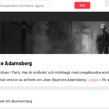
Sök
te Adamsberg
lisen i Paris. Han är småväxt och mörklagd, med oregelbundna ansikt
ortad version av artikeln om Jean-Baptiste Adamsberg.
Logga in
för a
äver ett abonnemang