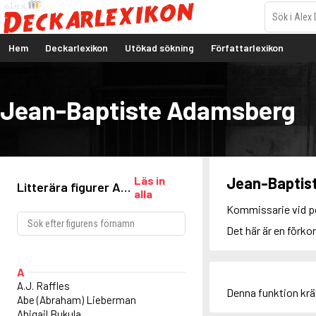
Hem
Deckarlexikon
Utökad sökning
Författarlexikon
Jean-Baptiste Adamsberg
Läs in
Jean-Baptis
Litterära figurer A-
alla
Ö
Kommissarie vid po
Det här är en förk
A
A.J. Raffles
Denna funktion kr
Abe (Abraham) Lieberman
Abigail Bukula