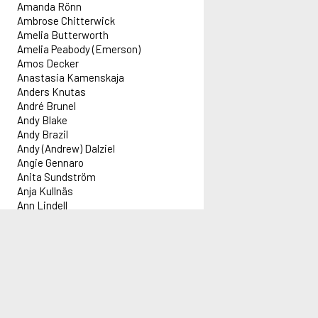
Amanda Rönn
Ambrose Chitterwick
Amelia Butterworth
Amelia Peabody (Emerson)
Amos Decker
Anastasia Kamenskaja
Anders Knutas
André Brunel
Andy Blake
Andy Brazil
Andy (Andrew) Dalziel
Angie Gennaro
Anita Sundström
Anja Kullnäs
Ann Lindell
Anna Holt
Anna Lee
Anna Pigeon
Information
Innehåll
Administration
Red
Anna Travis
Anne-kin Halvorsen
Informationsblad om Alex
Idag 2026-08-07
Forflex AB
Lar
Annie Laurance (Darling)
Aktuell driftinformation
Författare: 1 393 st
adm@alex.se
Följ
Annie Norris
Titlar: 72 169 st
0520-153 14
Följ