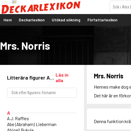
Hem
Deckarlexikon
Utökad sökning
Författarlexikon
Mrs. Norris
Läs in
Mrs. Norris
Litterära figurer A-
alla
Ö
Hennes make dog eft
Det här är en förko
A
A.J. Raffles
Denna funktion kr
Abe (Abraham) Lieberman
Abigail Bukula