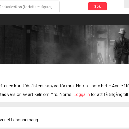
Sök
er en kort tids äktenskap, varför mrs. Norris – som heter Annie i fö
rtad version av artikeln om Mrs. Norris.
Logga in
för att få tillgång till
äver ett abonnemang