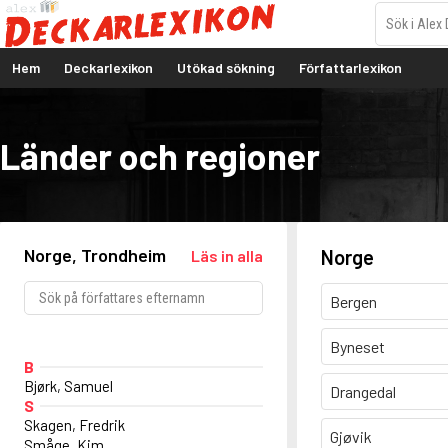
Hem
Deckarlexikon
Utökad sökning
Författarlexikon
Länder och regioner
Norge, Trondheim
Norge
Läs in alla
Bergen
Byneset
B
Bjørk, Samuel
Drangedal
S
Skagen, Fredrik
Gjøvik
Småge, Kim