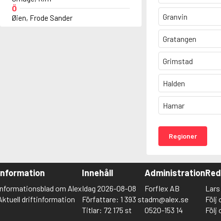
Ö
Granvin
Øien, Frode Sander
Gratangen
Grimstad
Halden
Hamar
Regioner
Information
Innehåll
Administration
Red
Informationsblad om Alex
Idag 2026-08-08
Forflex AB
Lar
Aktuell driftinformation
Författare: 1 393 st
adm@alex.se
Följ
Titlar: 72 175 st
0520-153 14
Följ