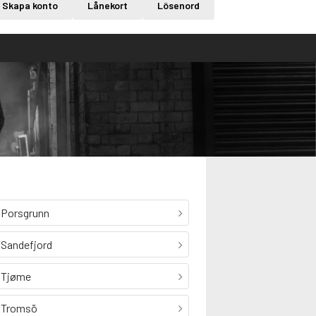
Skapa konto
Lånekort
Lösenord
Porsgrunn
Sandefjord
Tjøme
Tromsö