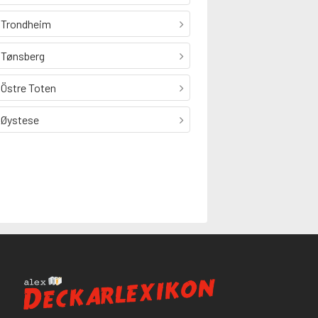
Trondheim
Tønsberg
Östre Toten
Øystese