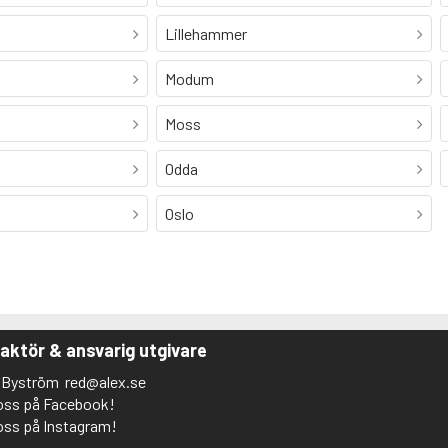
Lillehammer
Modum
Moss
Odda
Oslo
aktör & ansvarig utgivare
s Byström
red@alex.se
 oss på Facebook!
 oss på Instagram!