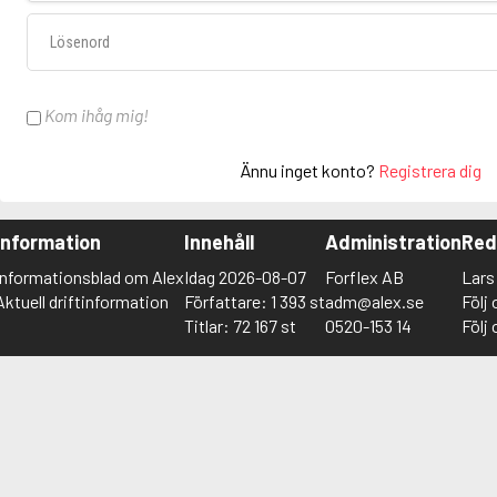
Lösenord
Kom ihåg mig!
Ännu inget konto?
Registrera dig
Information
Innehåll
Administration
Red
Informationsblad om Alex
Idag 2026-08-07
Forflex AB
Lar
Aktuell driftinformation
Författare: 1 393 st
adm@alex.se
Följ
Titlar: 72 167 st
0520-153 14
Följ