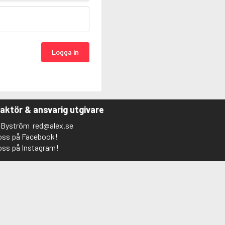
Logga in
aktör & ansvarig utgivare
s Byström
red@alex.se
 oss på Facebook!
 oss på Instagram!