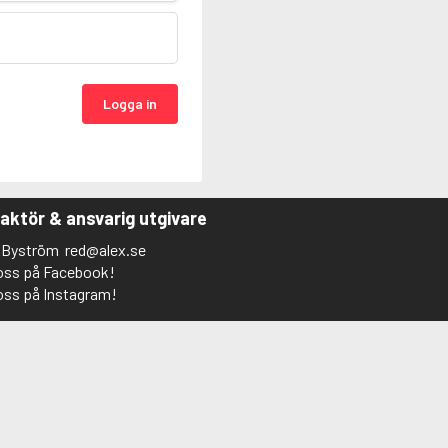
Logga in
aktör & ansvarig utgivare
s Byström
red@alex.se
 oss på Facebook!
 oss på Instagram!