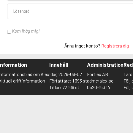
Lösenord
Kom ihåg mig!
Ännu inget konto?
Registrera dig
Information
Innehåll
Administration
Red
Informationsblad om Alex
Idag 2026-08-07
Forflex AB
Lar
Aktuell driftinformation
Författare: 1 393 st
adm@alex.se
Följ
Titlar: 72 168 st
0520-153 14
Följ