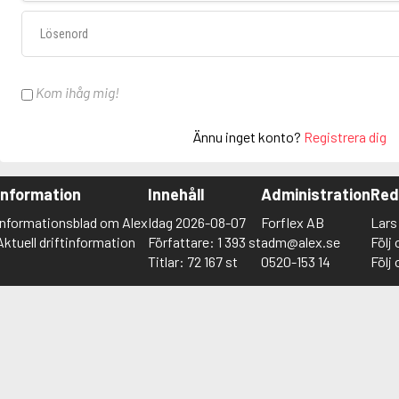
Lösenord
Kom ihåg mig!
Ännu inget konto?
Registrera dig
Information
Innehåll
Administration
Red
Informationsblad om Alex
Idag 2026-08-07
Forflex AB
Lar
Aktuell driftinformation
Författare: 1 393 st
adm@alex.se
Följ
Titlar: 72 167 st
0520-153 14
Följ