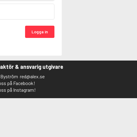
Logga in
aktör & ansvarig utgivare
s Byström
red@alex.se
 oss på Facebook!
 oss på Instagram!