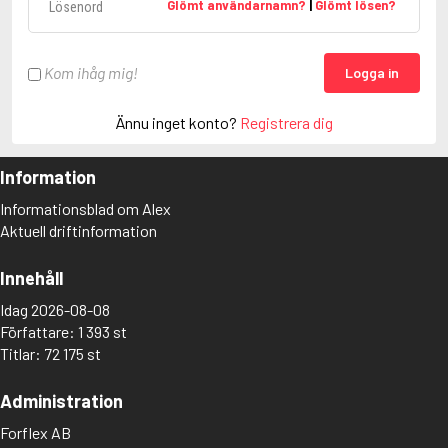
Glömt användarnamn?
|
Glömt lösen?
Kom ihåg mig!
Logga in
Ännu inget konto?
Registrera dig
Information
Informationsblad om Alex
Aktuell driftinformation
Innehåll
Idag 2026-08-08
Författare: 1 393 st
Titlar: 72 175 st
Administration
Forflex AB