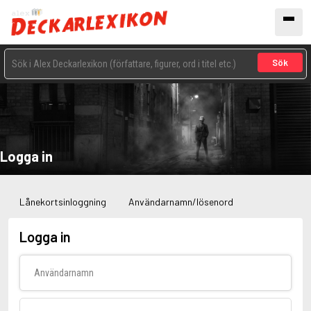
Sök
Logga in
Lånekortsinloggning
Användarnamn/lösenord
Logga in
Användarnamn
Lösenord