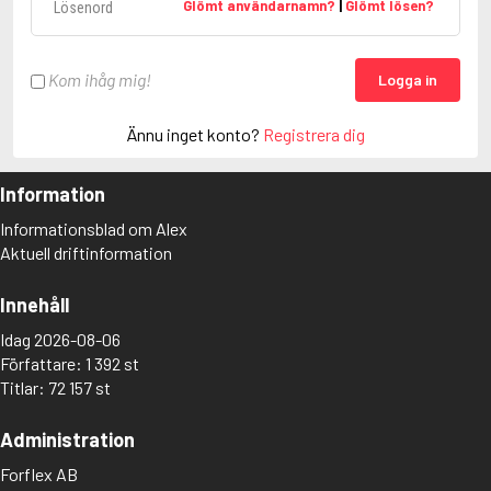
Glömt användarnamn?
|
Glömt lösen?
Kom ihåg mig!
Logga in
Ännu inget konto?
Registrera dig
Information
Informationsblad om Alex
Aktuell driftinformation
Innehåll
Idag 2026-08-06
Författare: 1 392 st
Titlar: 72 157 st
Administration
Forflex AB