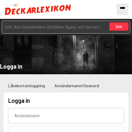
Sök
Logga in
Lånekortsinloggning
Användarnamn/lösenord
Logga in
Användarnamn
Lösenord