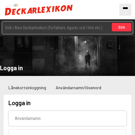
Sök
Logga in
Lånekortsinloggning
Användarnamn/lösenord
Logga in
Användarnamn
Lösenord