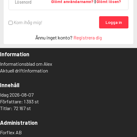
Glömt användarnamn?
|
Glömt lösen?
Kom ihåg mig!
Logga in
Ännu inget konto?
Registrera dig
Information
Informationsblad om Alex
Aktuell driftinformation
Innehåll
Idag 2026-08-07
Författare: 1 393 st
Titlar: 72 167 st
Administration
Forflex AB