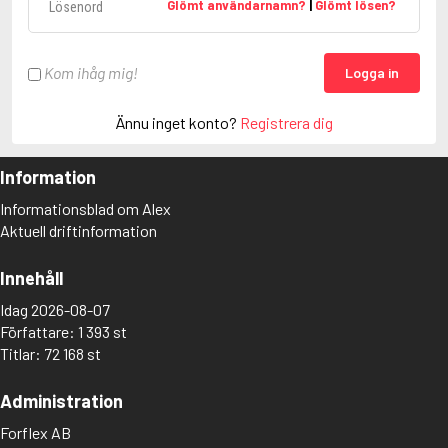
Glömt användarnamn?
|
Glömt lösen?
Kom ihåg mig!
Logga in
Ännu inget konto?
Registrera dig
Information
Informationsblad om Alex
Aktuell driftinformation
Innehåll
Idag 2026-08-07
Författare: 1 393 st
Titlar: 72 168 st
Administration
Forflex AB