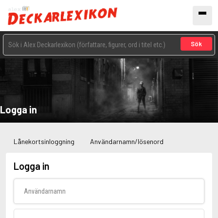
Sök
Logga in
Lånekortsinloggning
Användarnamn/lösenord
Logga in
Användarnamn
Lösenord