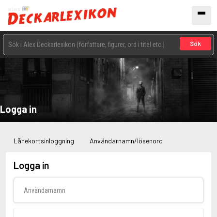
Sök
Logga in
Lånekortsinloggning
Användarnamn/lösenord
Logga in
Användarnamn
Lösenord