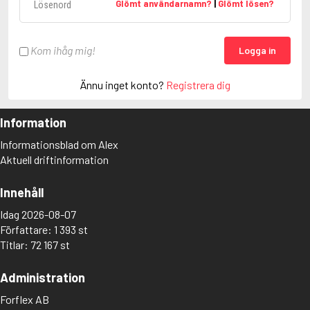
Glömt användarnamn?
|
Glömt lösen?
Kom ihåg mig!
Logga in
Ännu inget konto?
Registrera dig
Information
Informationsblad om Alex
Aktuell driftinformation
Innehåll
Idag 2026-08-07
Författare: 1 393 st
Titlar: 72 167 st
Administration
Forflex AB