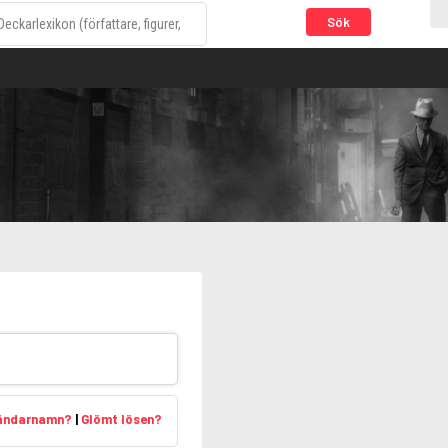
Sök
vändarnamn?
|
Glömt lösen?