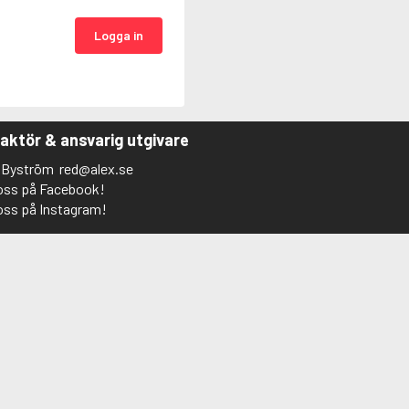
Logga in
aktör & ansvarig utgivare
s Byström
red@alex.se
 oss på Facebook!
 oss på Instagram!