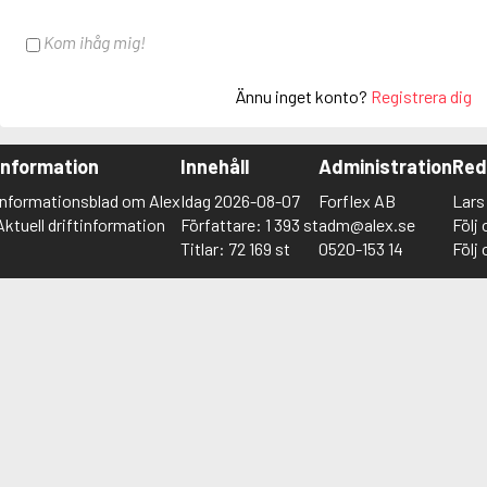
Kom ihåg mig!
Ännu inget konto?
Registrera dig
Information
Innehåll
Administration
Red
Informationsblad om Alex
Idag 2026-08-07
Forflex AB
Lar
Aktuell driftinformation
Författare: 1 393 st
adm@alex.se
Följ
Titlar: 72 169 st
0520-153 14
Följ