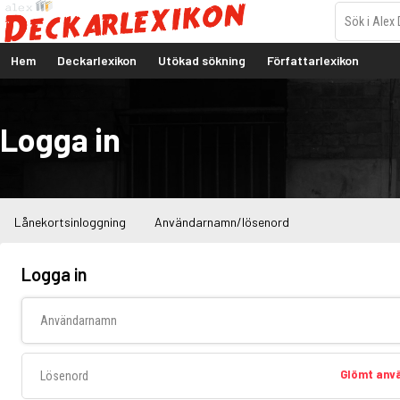
Hem
Deckarlexikon
Utökad sökning
Författarlexikon
Logga in
Lånekortsinloggning
Användarnamn/lösenord
Logga in
Användarnamn
Lösenord
Glömt an