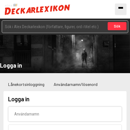
Sök
Logga in
Lånekortsinloggning
Användarnamn/lösenord
Logga in
Användarnamn
Lösenord