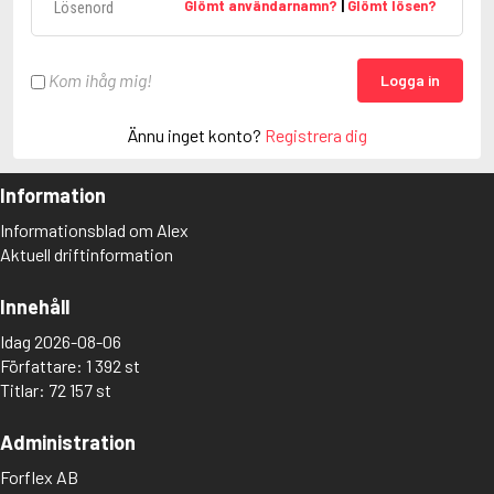
Glömt användarnamn?
|
Glömt lösen?
Kom ihåg mig!
Logga in
Ännu inget konto?
Registrera dig
Information
Informationsblad om Alex
Aktuell driftinformation
Innehåll
Idag 2026-08-06
Författare: 1 392 st
Titlar: 72 157 st
Administration
Forflex AB