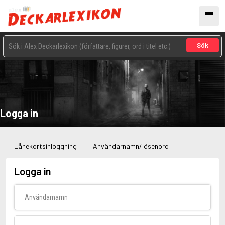
Sök
Logga in
Lånekortsinloggning
Användarnamn/lösenord
Logga in
Användarnamn
Lösenord