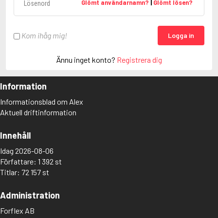
Glömt användarnamn?
|
Glömt lösen?
Kom ihåg mig!
Logga in
Ännu inget konto?
Registrera dig
Information
Informationsblad om Alex
Aktuell driftinformation
Innehåll
Idag 2026-08-06
Författare: 1 392 st
Titlar: 72 157 st
Administration
Forflex AB