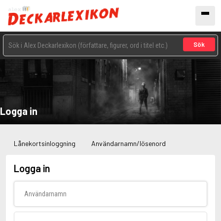
Sök
Logga in
Lånekortsinloggning
Användarnamn/lösenord
Logga in
Användarnamn
Lösenord