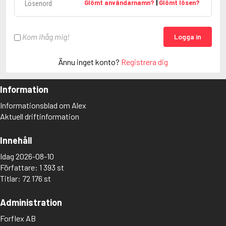
Glömt användarnamn?
|
Glömt lösen?
Kom ihåg mig!
Logga in
Ännu inget konto?
Registrera dig
Information
Informationsblad om Alex
Aktuell driftinformation
Innehåll
Idag 2026-08-10
Författare: 1 393 st
Titlar: 72 176 st
Administration
Forflex AB