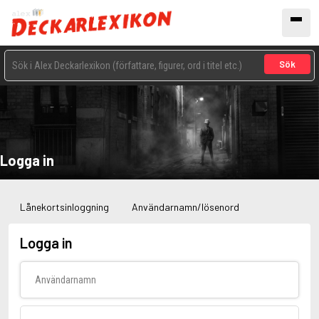
Sök
Logga in
Lånekortsinloggning
Användarnamn/lösenord
Logga in
Användarnamn
Lösenord