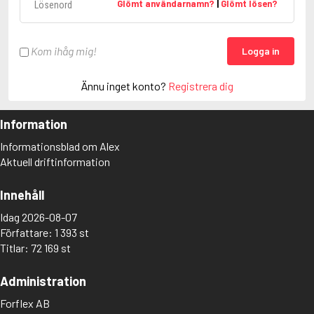
Glömt användarnamn?
|
Glömt lösen?
Kom ihåg mig!
Logga in
Ännu inget konto?
Registrera dig
Information
Informationsblad om Alex
Aktuell driftinformation
Innehåll
Idag 2026-08-07
Författare: 1 393 st
Titlar: 72 169 st
Administration
Forflex AB