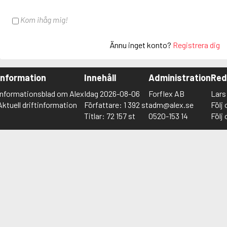
Kom ihåg mig!
Ännu inget konto?
Registrera dig
Information
Innehåll
Administration
Red
Informationsblad om Alex
Idag 2026-08-06
Forflex AB
Lar
Aktuell driftinformation
Författare: 1 392 st
adm@alex.se
Följ
Titlar: 72 157 st
0520-153 14
Följ