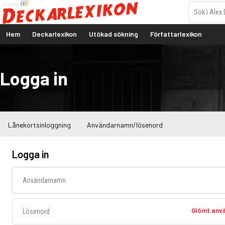
Hem
Deckarlexikon
Utökad sökning
Författarlexikon
Logga in
Lånekortsinloggning
Användarnamn/lösenord
Logga in
Användarnamn
Lösenord
Glömt an