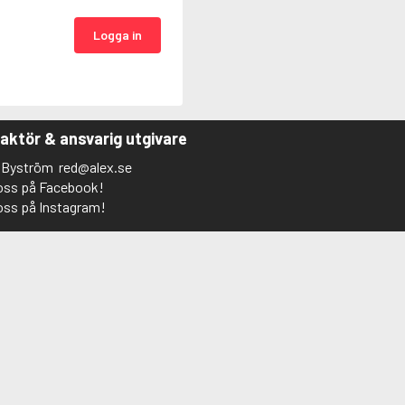
Logga in
aktör & ansvarig utgivare
s Byström
red@alex.se
 oss på Facebook!
 oss på Instagram!