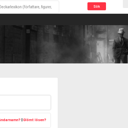
Sök
vändarnamn?
|
Glömt lösen?