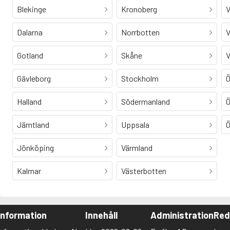
Blekinge
Kronoberg
V
Dalarna
Norrbotten
V
Gotland
Skåne
V
Gävleborg
Stockholm
Ö
Halland
Södermanland
Ö
Jämtland
Uppsala
Ö
Jönköping
Värmland
Kalmar
Västerbotten
Information
Innehåll
Administration
Red