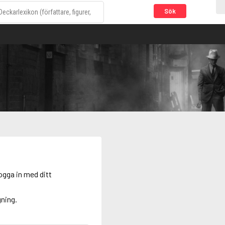
Sök
ogga in med ditt
gning.