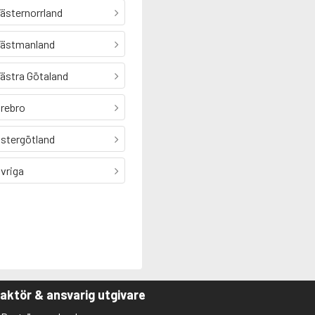
ästernorrland
ästmanland
ästra Götaland
rebro
stergötland
vriga
aktör & ansvarig utgivare