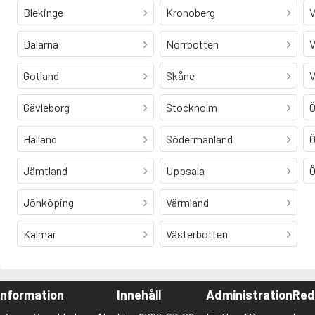
Blekinge
Kronoberg
V
Dalarna
Norrbotten
V
Gotland
Skåne
V
Gävleborg
Stockholm
Ö
Halland
Södermanland
Ö
Jämtland
Uppsala
Ö
Jönköping
Värmland
Kalmar
Västerbotten
Information
Innehåll
Administration
Red