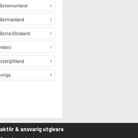
ästernorrland
ästmanland
ästra Götaland
rebro
stergötland
vriga
aktör & ansvarig utgivare