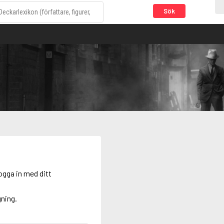
Sök
ogga in med ditt
gning.