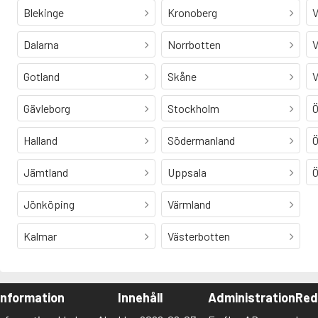
Blekinge
Kronoberg
V
Dalarna
Norrbotten
V
Gotland
Skåne
V
Gävleborg
Stockholm
Ö
Halland
Södermanland
Ö
Jämtland
Uppsala
Ö
Jönköping
Värmland
Kalmar
Västerbotten
Information
Innehåll
Administration
Red