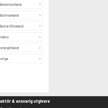
ästernorrland
ästmanland
ästra Götaland
rebro
stergötland
vriga
aktör & ansvarig utgivare