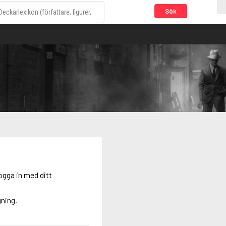
Sök
ogga in med ditt
gning.