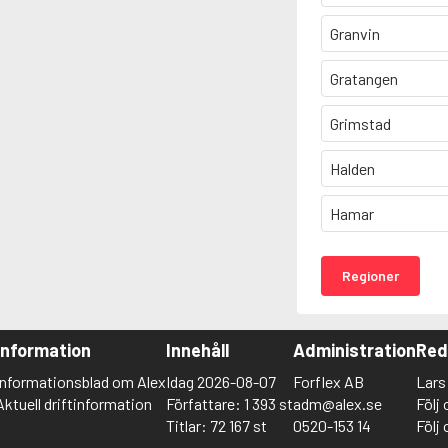
Granvin
Gratangen
Grimstad
Halden
Hamar
Regioner
Information
Innehåll
Administration
Red
Informationsblad om Alex
Idag 2026-08-07
Forflex AB
Lar
Aktuell driftinformation
Författare: 1 393 st
adm@alex.se
Följ
Titlar: 72 167 st
0520-153 14
Följ