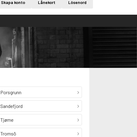
Skapa konto
Lånekort
Lösenord
Porsgrunn
Sandefjord
Tjøme
Tromsö