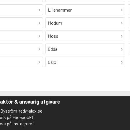
Lillehammer
Modum
Moss
Odda
Oslo
aktör & ansvarig utgivare
s Byström
red@alex.se
 oss på Facebook!
 oss på Instagram!