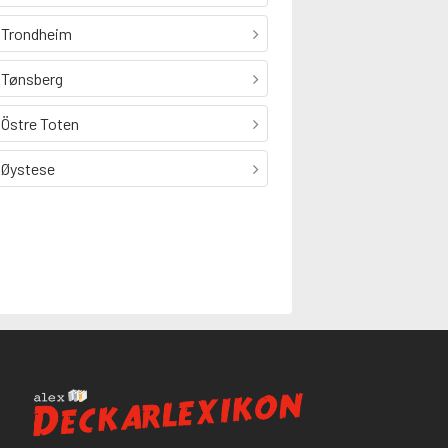
Trondheim
Tønsberg
Östre Toten
Øystese