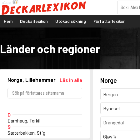
Hem
Deckarlexikon
Utökad sökning
Författarlexikon
Länder och regioner
Norge, Lillehammer
Norge
Läs in alla
Bergen
Byneset
D
Damhaug, Torkil
Drangedal
S
Sæterbakken, Stig
Gjøvik