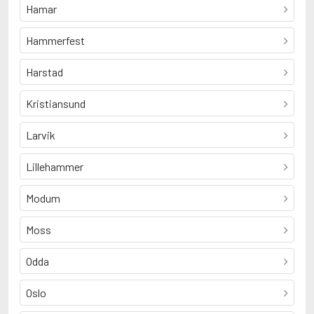
Nesbø, Jo
Hamar
Nilsen, Tove
Nore, Aslak
Hammerfest
Nyquist, Gerd
Næss, Sven Petter
Harstad
R
Roberts, Roy
Kristiansund
Rønning, Åge
S
Scheen, Kjersti
Larvik
Siewers, Fanny
Lillehammer
Modum
Moss
Odda
Oslo