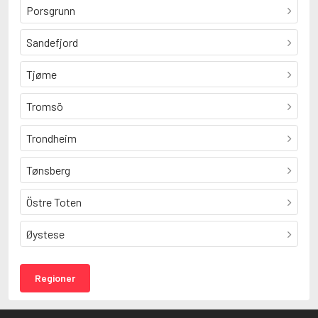
Porsgrunn
Sandefjord
Tjøme
Tromsö
Trondheim
Tønsberg
Östre Toten
Øystese
Regioner