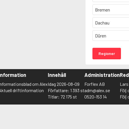
Bremen
Dachau
Düren
Regioner
Information
Innehåll
Administration
Red
Informationsblad om Alex
Idag 2026-08-09
Forflex AB
Lar
Aktuell driftinformation
Författare: 1 393 st
adm@alex.se
Följ
Titlar: 72 175 st
0520-153 14
Följ