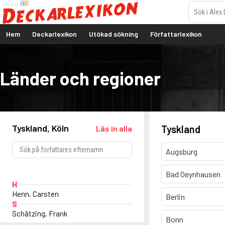
Hem
Deckarlexikon
Utökad sökning
Författarlexikon
Länder och regioner
Tyskland, Köln
Tyskland
Läs in alla
Augsburg
Bad Oeynhausen
H
Henn, Carsten
Berlin
S
Schätzing, Frank
Bonn