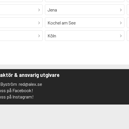
Jena
Kochel am See
Köln
aktör & ansvarig utgivare
s Byström
red@alex.se
 oss på Facebook!
 oss på Instagram!